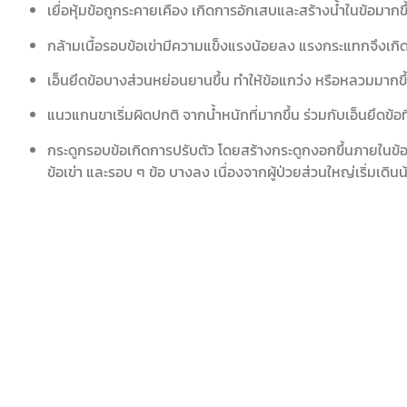
เยื่อหุ้มข้อถูกระคายเคือง เกิดการอักเสบและสร้างน้ำในข้อมากข
กล้ามเนื้อรอบข้อเข่ามีความแข็งแรงน้อยลง แรงกระแทกจึงเกิดก
เอ็นยึดข้อบางส่วนหย่อนยานขึ้น ทำให้ข้อแกว่ง หรือหลวมมากขึ้น
แนวแกนขาเริ่มผิดปกติ จากน้ำหนักที่มากขึ้น ร่วมกับเอ็นยึดข้อที
กระดูกรอบข้อเกิดการปรับตัว โดยสร้างกระดูกงอกขึ้นภายในข้อ 
ข้อเข่า และรอบ ๆ ข้อ บางลง เนื่องจากผู้ป่วยส่วนใหญ่เริ่มเดิน