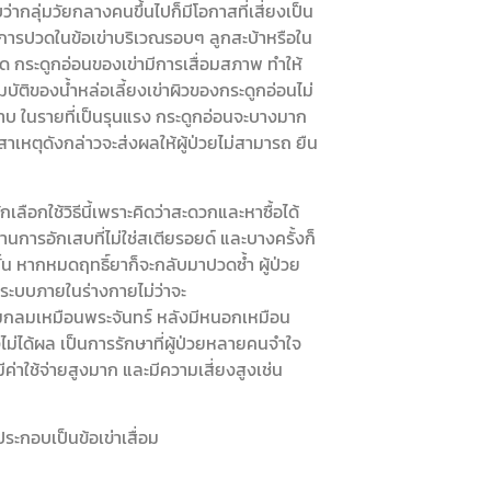
บว่ากลุ่มวัยกลางคนขึ้นไปก็มีโอกาสที่เสี่ยงเป็น
การปวดในข้อเข่าบริเวณรอบๆ ลูกสะบ้าหรือใน
ยึด กระดูกอ่อนของเข่ามีการเสื่อมสภาพ ทำให้
ัติของน้ำหล่อเลี้ยงเข่าผิวของกระดูกอ่อนไม่
ราบ ในรายที่เป็นรุนแรง กระดูกอ่อนจะบางมาก
สาเหตุดังกล่าวจะส่งผลให้ผู้ป่วยไม่สามารถ ยืน
ลือกใช้วิธีนี้เพราะคิดว่าสะดวกและหาซื้อได้
านการอักเสบที่ไม่ใช่สเตียรอยด์ และบางครั้งก็
ั้น หากหมดฤทธิ์ยาก็จะกลับมาปวดซ้ำ ผู้ป่วย
อระบบภายในร่างกายไม่ว่าจะ
มกลมเหมือนพระจันทร์ หลังมีหนอกเหมือน
ไม่ได้ผล เป็นการรักษาที่ผู้ป่วยหลายคนจำใจ
งมีค่าใช้จ่ายสูงมาก และมีความเสี่ยงสูงเช่น
ประกอบเป็นข้อเข่าเสื่อม