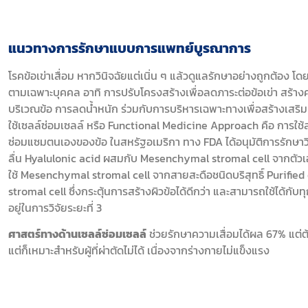
แนวทางการรักษาแบบการแพทย์บูรณาการ
โรคข้อเข่าเสื่อม หากวินิจฉัยแต่เนิ่น ๆ แล้วดูแลรักษาอย่างถูกต้
ตามเฉพาะบุคคล อาทิ การปรับโครงสร้างเพื่อลดภาระต่อข้อเข่า สร้า
บริเวณข้อ การลดน้ำหนัก ร่วมกับการบริหารเฉพาะทางเพื่อสร้างเสริ
ใช้เซลล์ซ่อมเซลล์ หรือ Functional Medicine Approach คือ การใช้ส
ซ่อมแซมตนเองของข้อ ในสหรัฐอเมริกา ทาง FDA ได้อนุมัติการรักษาวิธ
ลื่น Hyalulonic acid ผสมกับ Mesenchymal stromal cell จากตัวเ
ใช้ Mesenchymal stromal cell จากสายสะดือชนิดบริสุทธิ์ Purifi
stromal cell ซึ่งกระตุ้นการสร้างผิวข้อได้ดีกว่า และสามารถใช้ได้กั
อยู่ในการวิจัยระยะที่ 3
ศาสตร์ทางด้านเซลล์ซ่อมเซลล์
ช่วยรักษาความเสื่อมได้ผล 67% แต่ต้อ
แต่ก็เหมาะสำหรับผู้ที่ผ่าตัดไม่ได้ เนื่องจากร่างกายไม่แข็งแรง