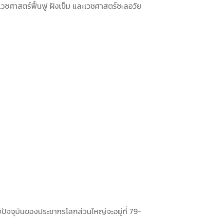
เวชศาสตร์ฟื้นฟู ฝังเข็ม และเวชศาสตร์ชะลอวัย
ยปัจจุบันของประชากรโลกส่วนใหญ่จะอยู่ที่ 79-