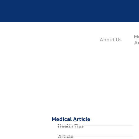
M
About Us
Ar
Medical Article
Home / Medical Article / Article / ฟื้นฟูปัญหาข
Medical Article
Health Tips
Article