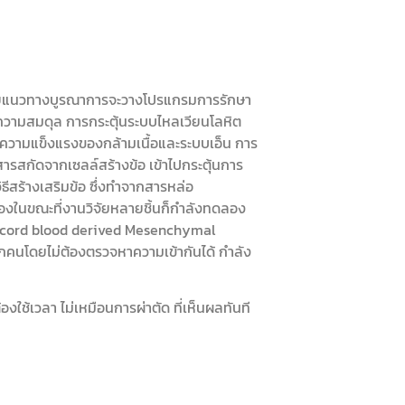
อง โดยแนวทางบูรณาการจะวางโปรแกรมการรักษา
งความสมดุล การกระตุ้นระบบไหลเวียนโลหิต
มความแข็งแรงของกล้ามเนื้อและระบบเอ็น การ
ารสกัดจากเซลล์สร้างข้อ เข้าไปกระตุ้นการ
ีสร้างเสริมข้อ ซึ่งทำจากสารหล่อ
องในขณะที่งานวิจัยหลายชิ้นก็กำลังทดลอง
ed cord blood derived Mesenchymal
บทุกคนโดยไม่ต้องตรวจหาความเข้ากันได้ กำลัง
งใช้เวลา ไม่เหมือนการผ่าตัด ที่เห็นผลทันที