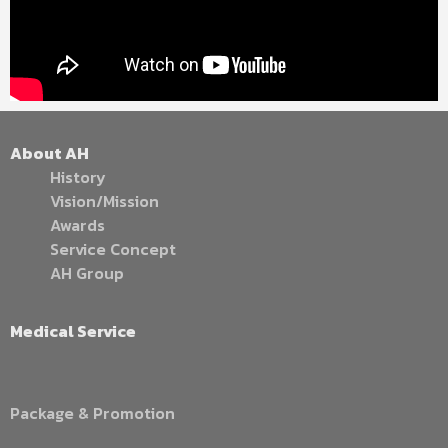
About AH
History
Vision/Mission
Awards
Service Concept
AH Group
Medical Service
Package & Promotion