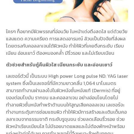
ใครๆ ก็อยากมีผิวพรรณที่อ่อนวัย ใบหน้าเต่งตึงสดใส แต่ด้วยวัย
แสงแดด ความเครียด การแสดงอารมณ์ ล้วนเป็นปัจจัยที่ส่งผล
โดยตรงกับคอลลาเจนใต้ผิวหนัง ทำให้ผิวที่เคยตึงกระชับ เรียบ
เนียน อ่อนเยาว์ ต้องหมองคล้ำ มีริ้วรอย และไม่เรียบเนียน
ตัวช่วยสำหรับกู้คืนผิวใส เนียนกระชับ และอ่อนเยาว์
เลเซอร์ตัวนี้ เป็นระบบ High power Long pulse ND: YAG laser
system ซึ่งเป็นเลเซอร์ที่มีความยาวคลื่น 1,064 นาโนเมตร
สามารถทำงานผ่านลงไปในผิวหนังชั้นหนังแท้ (Dermis) ที่อยู่
ของต่อมไขมัน รากขน และคอลลาเจน อย่างอ่อนโยนโดยไม่
ทำลายผิวชั้นหนังกำพร้าด้านบนให้สูญเสียคอลลเจน เลเซอร์จะ
ทำงานกระตุ้นการซ่อมแซมผิว ทำให้ผิวมีการสร้างและเติมเต็มคอ
ลลาเจนจากธรรมชาติ กระชับรูขุนขน ช่วยลดเลือนริ้วรอย ช่วย
ผิวหน้าเรียบเนียนใส ไม่มีรอยบาดแผลและไม่ต้องพักหน้าพร้อม
แต่งหน้าต่อได้เลย การทำเลเซอร์นี้จึงเหมาะสำหรับทุกคน