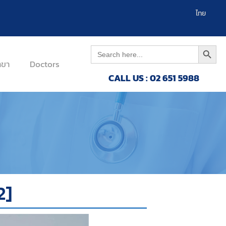
العربية
ไทย
Search 
Search
for:
าขา
Doctors
CALL US : 02 651 5988
2]