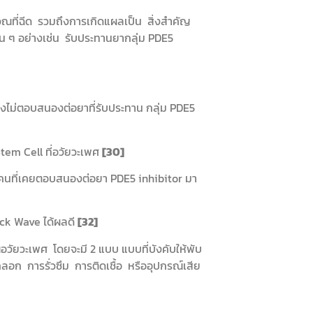
วณที่ฉีด รวมถึงการเกิดแผลเป็น สิ่งสำคัญ
อื่น ๆ อย่างเช่น รับประทานยากลุ่ม PDE5
งไม่ตอบสนองต่อยาที่รับประทาน กลุ่ม PDE5
 Stem Cell ที่อวัยวะเพศ
[30]
ุ่มคนที่เคยตอบสนองต่อยา PDE5 inhibitor มา
hock Wave ได้ผลดี
[32]
ริเวณอวัยวะเพศ โดยจะมี 2 แบบ แบบที่บังคับให้พับ
ลอก การรั่วซึม การติดเชื้อ หรืออุปกรณ์เสีย