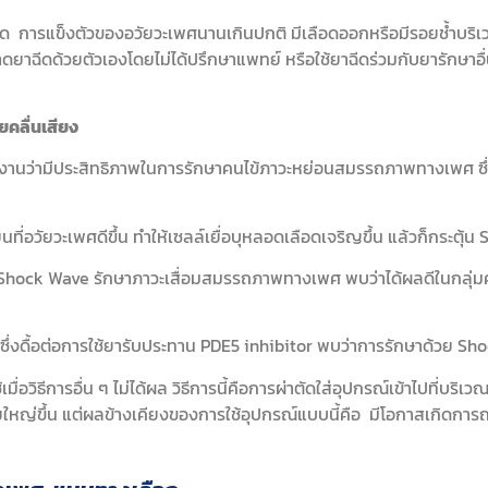
วด การแข็งตัวของอวัยวะเพศนานเกินปกติ มีเลือดออกหรือมีรอยช้ำบริเ
่มขนาดยาฉีดด้วยตัวเองโดยไม่ได้ปรึกษาแพทย์ หรือใช้ยาฉีดร่วมกับยารักษา
ยคลื่นเสียง
งานว่ามีประสิทธิภาพในการรักษาคนไข้ภาวะหย่อนสมรรถภาพทางเพศ ซึ่
นที่อวัยวะเพศดีขึ้น ทำให้เซลล์เยื่อบุหลอดเลือดเจริญขึ้น แล้วก็กระตุ้น
ารใช้ Shock Wave รักษาภาวะเสื่อมสมรรถภาพทางเพศ พบว่าได้ผลดีในกล
าย ซึ่งดื้อต่อการใช้ยารับประทาน PDE5 inhibitor พบว่าการรักษาด้วย S
ใช้เมื่อวิธีการอื่น ๆ ไม่ได้ผล วิธีการนี้คือการผ่าตัดใส่อุปกรณ์เข้าไปที่บ
ายใหญ่ขึ้น แต่ผลข้างเคียงของการใช้อุปกรณ์แบบนี้คือ มีโอกาสเกิดการถ