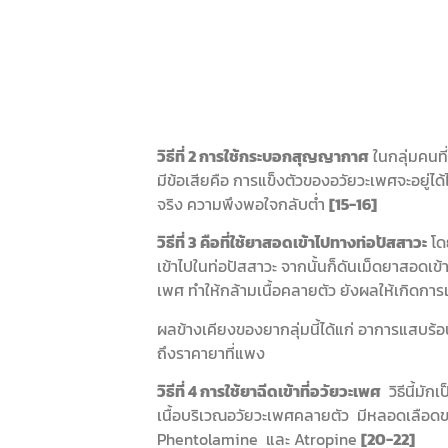
วิธีที่ 2 การใช้กระบอกสุญญากาศ
ในกลุ่มคนที
มีข้อเสียคือ การแข็งตัวของอวัยวะเพศจะอยู่ได้
จริง ความพึงพอใจกลับต่ำ
[15-16]
วิธีที่ 3 คือที่ใช้ยาสอดเข้าไปทางท่อปัสสาวะ
โด
เข้าไปในท่อปัสสาวะ จากนั้นก็ดันเม็ดยาสอดเข้
เพศ ทำให้กล้ามเนื้อคลายตัว ยังผลให้เกิดก
ผลข้างเคียงของยากลุ่มนี้ได้แก่ อาการแสบร้
ถึงราคายาที่แพง
วิธีที่ 4 การใช้ยาฉีดเข้าที่อวัยวะเพศ
วิธีนี้มัก
เนื้อบริเวณอวัยวะเพศคลายตัว มีหลอดเลือดขยา
Phentolamine และ Atropine
[20-22]