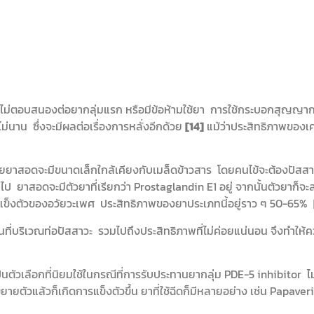
่ไม่ตอบสนองต่อยากลุ่มแรก หรือมีข้อห้ามใช้ยา การใช้กระบอกสุญญากาศ
ไม่นาน ซึ่งจะมีผลต่อเรื่องการหลั่งอีกด้วย
[14]
แม้ว่าประสิทธิภาพของเค
ยยาสอดจะมีขนาดเล็กใกล้เคียงกับเมล็ดข้าวสาร โดยคนไข้จะต้องปัสสาว
าไป ยาสอดจะมีตัวยาที่เรียกว่า Prostaglandin E1 อยู่ จากนั้นตัวยาก็จ
ารแข็งตัวของอวัยวะเพศ ประสิทธิภาพของยาประเภทนี้อยู่ราว ๆ 50-65%
อนที่บริเวณท่อปัสสาวะ รวมไปถึงประสิทธิภาพที่ไม่ค่อยแน่นอน จึงทำให
เป็นตัวเลือกที่นิยมใช้ในกรณีที่การรับประทานยากลุ่ม PDE-5 inhibitor ไ
ยตัวแล้วก็เกิดการแข็งตัวขึ้น ยาที่ใช้ฉีดก็มีหลายอย่าง เช่น Papaveri