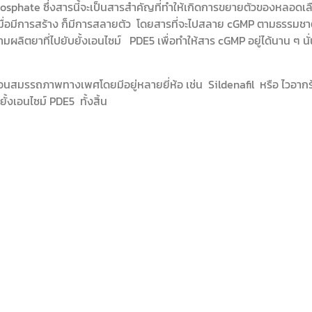
hate ซึ่งสารนี้จะเป็นสารสำคัญที่ทำให้เกิดการขยายตัวของหลอดเลือ
อ เมื่อมีการสร้าง ก็มีการสลายตัว โดยสารที่จะไปสลาย cGMP ตามธรรมช
ยามผลิตยาที่ไปยับยั้งเอนไซม์ PDE5 เพื่อทำให้สาร cGMP อยู่ได้นาน ๆ นั
หย่อนสมรรถภาพทางเพศโดยมีอยู่หลายยี่ห้อ เช่น Sildenafil หรือ ไวอากร้า
ั้งเอนไซม์ PDE5 ทั้งสิ้น