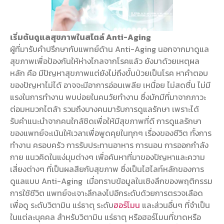
เริ่มต้นดูแลสุขภาพในสไตล์ Anti-Aging
ผู้ที่มารับคำปรึกษากับแพทย์ด้าน Anti-Aging นอกจากมาดูแล
สุขภาพเพื่อป้องกันให้ห่างไกลจากโรคแล้ว ยังมาด้วยเหตุผล
หลัก คือ มีปัญหาสุขภาพแต่ยังไม่ถึงขั้นป่วยเป็นโรค หาคำตอบ
ของปัญหาไม่ได้ อาจจะมีอาการอ่อนเพลีย เหนื่อย ไม่สดชื่น ไม่มี
แรงในการทำงาน พบบ่อยในคนวัยทำงาน ซึ่งมักมีที่มาจากภาวะ
ต่อมหมวกไตล้า รวมถึงบางคนมารับการดูแลรักษา เพราะได้
รับคำแนะนำจากคนใกล้ชิดเพื่อให้มีสุขภาพที่ดี การดูแลรักษา
ของแพทย์จะเน้นให้เวลาเพื่อพูดคุยในทุกๆ เรื่องของชีวิต ทั้งการ
ทำงาน ครอบครัว การรับประทานอาหาร การนอน การออกกำลัง
กาย แนวคิดในแง่มุมต่างๆ เพื่อค้นหาที่มาของปัญหาและความ
เสี่ยงต่างๆ ที่เป็นผลสียกับสุขภาพ ซึ่งเป็นไฮไลท์หลักของการ
ดูแลแบบ Anti-Aging เมื่อทราบข้อมูลในเชิงลึกของพฤติกรรม
การใช้ชีวิต แพทย์จะเจาะลึกลงไปอีกระดับด้วยการตรวจเลือด
เพื่อดู ระดับวิตามิน แร่ธาตุ ระดับ
ฮอร์โมน
และส่วนอื่นๆ ที่จำเป็น
ในแต่ละบุคคล สำหรับวิตามิน แร่ธาตุ หรือฮอร์โมนที่ขาดหรือ