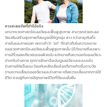
การชะลอวัยที่ทำได้จริง
บทบาทเวชศาสตร์ชะลอวัยและฟื้นฟูสุขภาพ สามารถช่วยชะลอ
วัยเสริมสร้างสุขภาพที่สมบูรณ์ให้ดูหนุ่ม สาว กว่าอายุจริงทั้ง
ภายในและภายนอก เพราะคำว่า “แก่” ที่กล่าวถึงในความหมาย
ของเวชศาสตร์ชะลอวัยและฟื้นฟูสุขภาพนั้น มิได้หมายถึงเฉพาะ
การมีริ้วรอยเหี่ยวย่นของผิวหนัง แต่หมายถึงความแก่ของอวัยวะ
ต่างๆในร่างกาย ทุกการรักษาจึงเน้นดูแลอวัยวะและระบบใน
ร่างกายให้แข็งแรง ป้องกันหลีกเลี่ยงโรคที่อาจเกิดขึ้นตามวัย
ตามความเสื่อมของอวัยวะและร่างกาย หรือความเสี่ยงจากการใช้
ชีวิต ควบคู่กับการมีคุณภาพชีวิตที่ดีแบบยั่งยืน