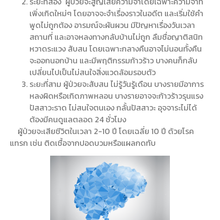
ระยะที่สอง ผู้ป่วยจะสูญเสียความจำโดยเฉพาะความจำที่
เพิ่งเกิดใหม่ๆ โดยอาจจะจำเรื่องราวในอดีต และเริ่มใช้คำ
พูดไม่ถูกต้อง อารมณ์จะผันผวน มีปัญหาเรื่องวันเวลา
สถานที่ และอาจหลงทางกลับบ้านไม่ถูก ลืมชื่อญาติสนิท
หวาดระแวง สับสน โดยเฉพาะกลางคืนอาจไม่นอนทั้งคืน
จะออกนอกบ้าน และมีพฤติกรรมก้าวร้าว บางคนก็กลับ
เปลี่ยนไปเป็นไม่สนใจสิ่งแวดล้อมรอบตัว
ระยะที่สาม ผู้ป่วยจะสับสน ไม่รู้วันรู้เดือน บางรายมีอาการ
หลงผิดหรือเกิดภาพหลอน บางรายอาจจะก้าวร้าวรุนแรง
ปัสสาวะราด ไม่สนใจตนเอง กลั้นปัสสาวะ อุจจาระไม่ได้
ต้องมีคนดูแลตลอด 24 ชั่วโมง
ผู้ป่วยจะเสียชีวิตในเวลา 2-10 ปี โดยเฉลี่ย 10 ปี ด้วยโรค
แทรก เช่น ติดเชื้อจากปอดบวมหรือแผลกดทับ