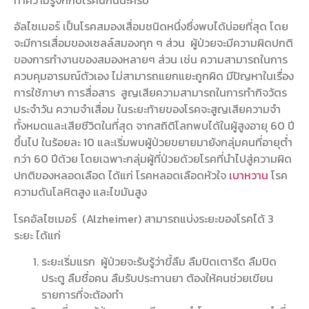
อัลไซเมอร์ เป็นโรคสมองเสื่อมชนิดหนึ่งซึ่งพบได้บ่อยที่สุด โดย
จะมีการเสื่อมของเซลล์สมองทุก ๆ ส่วน ผู้ป่วยจะมีความผิดปกติ
ของการทำงานของสมองหลายๆ ส่วน เช่น ความสามารถในการ
ควบคุมอารมณ์ตัวเอง ไม่สามารถแยกแยะถูกผิด มีปัญหาในเรื่อง
การใช้ภาษา การสื่อสาร สูญเสียความสามารถในการทำกิจวัตร
ประจำวัน ความจำเสื่อม ในระยะท้ายของโรคจะสูญเสียความจำ
ทั้งหมดและเสียชีวิตในที่สุด จากสถิติโลกพบได้ในผู้สูงอายุ 60 ปี
ขึ้นไป ในร้อยละ 10 และเริ่มพบผู้ป่วยขยายมายังกลุ่มคนที่อายุต่ำ
กว่า 60 ปีด้วย โดยเฉพาะกลุ่มผู้ที่ป่วยด้วยโรคที่นำไปสู่ความผิด
ปกติของหลอดเลือด ได้แก่ โรคหลอดเลือดหัวใจ
เบาหวาน
โรค
ความดันโลหิตสูง และไขมันสูง
โรคอัลไซเมอร์ (Alzheimer) สามารถแบ่งระยะของโรคได้ 3
ระยะ ได้แก่
ระยะเริ่มแรก ผู้ป่วยจะรับรู้ว่าขี้ลืม ลืมปิดเตารีด ลืมปิด
ประตู ลืมชื่อคน ลืมรับประทานยา ต้องให้คนช่วยเขียน
รายการที่จะต้องทำ