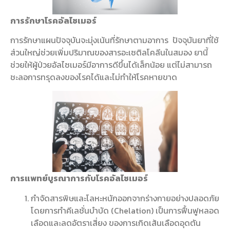
การรักษาโรคอัลไซเมอร์
การรักษาแผนปัจจุบันจะมุ่งเน้นที่รักษาตามอาการ ปัจจุบันยาที่ใช้
ส่วนใหญ่ช่วยเพิ่มปริมาณของสารอะเซติลโคลีนในสมอง ยานี้
ช่วยให้ผู้ป่วยอัลไซเมอร์มีอาการดีขึ้นได้เล็กน้อย แต่ไม่สามารถ
ชะลอการทรุดลงของโรคได้และไม่ทำให้โรคหายขาด
การแพทย์บูรณาการกับโรคอัลไซเมอร์
กำจัดสารพิษและโลหะหนักออกจากร่างกายอย่างปลอดภัย
โดยการทำคีเลชั่นบำบัด (Chelation) เป็นการฟื้นฟูหลอด
เลือดและลดอัตราเสี่ยง ของการเกิดเส้นเลือดอุดตัน