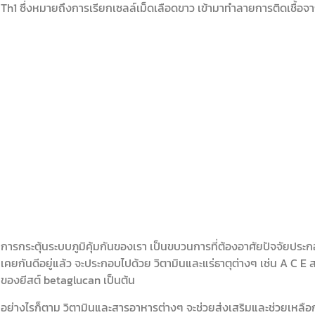
Th1 ซึ่งหมายถึงการเรียกเซลล์เม็ดเลือดขาว เข้ามาทำลายการติดเชื้อจา
การกระตุ้นระบบภูมิคุ้มกันของเรา เป็นขบวนการที่ต้องอาศัยปัจจัยประก
เคยกันดีอยู่แล้ว จะประกอบไปด้วย วิตามินและแร่ธาตุต่างๆ เช่น A C
ของยีสต์ betaglucan เป็นต้น
อย่างไรก็ตาม วิตามินและสารอาหารต่างๆ จะช่วยส่งเสริมและช่วยเหลือ