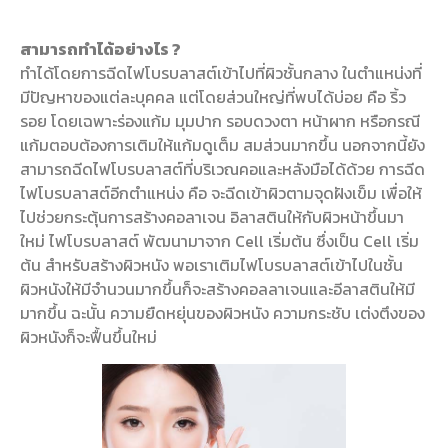
สามารถทำได้อย่างไร ?
ทำได้โดยการฉีดไฟโบรบลาสต์เข้าไปที่ผิวชั้นกลาง ในตำแหน่งที่
มีปัญหาของแต่ละบุคคล แต่โดยส่วนใหญ่ที่พบได้บ่อย คือ ริ้ว
รอย โดยเฉพาะร่องแก้ม มุมปาก รอบดวงตา หน้าผาก หรือกรณี
แก้มตอบต้องการเติมให้แก้มดูเต็ม สมส่วนมากขึ้น นอกจากนี้ยัง
สามารถฉีดไฟโบรบลาสต์ที่บริเวณคอและหลังมือได้ด้วย การฉีด
ไฟโบรบลาสต์อีกตำแหน่ง คือ จะฉีดเข้าผิวตามจุดฝังเข็ม เพื่อให้
ไปช่วยกระตุ้นการสร้างคอลาเจน อิลาสตินให้กับผิวหน้าขึ้นมา
ใหม่ ไฟโบรบลาสต์ พัฒนามาจาก Cell เริ่มต้น ซึ่งเป็น Cell เริ่ม
ต้น สำหรับสร้างผิวหนัง พอเราเติมไฟโบรบลาสต์เข้าไปในชั้น
ผิวหนังให้มีจำนวนมากขึ้นก็จะสร้างคอลลาเจนและอีลาสตินให้มี
มากขึ้น ฉะนั้น ความยืดหยุ่นของผิวหนัง ความกระชับ เต่งตึงของ
ผิวหนังก็จะฟื้นขึ้นใหม่