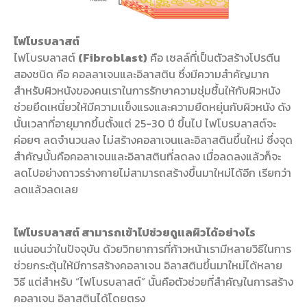
ไฟโบรบลาสต์
ไฟโบรบลาสต์
(Fibroblast)
คือ เซลล์ที่เป็นตัวสร้างโปรตีน
สองชนิด คือ คอลลาเจนและอิลาสติน ซึ่งมีความสำคัญมาก
สำหรับผิวหนังของคนเราในการรักษาความชุ่มชื้นให้กับผิวหนัง
ช่วยยึดเหนี่ยวให้มีความเเข็งแรงและความยืดหยุ่นกับผิวหนัง ดัง
นั้นเวลาที่อายุมากขึ้นตั้งแต่ 25-30 ปี ขึ้นไป ไฟโบรบลาสต์จะ
ค่อยๆ ลดจำนวนลง ไม่สร้างคอลาเจนและอิลาสตินขึ้นใหม่ ซึ่งจุด
สำคัญนั้นคือคอลาเจนและอิลาสตินที่ลดลง เมื่อลดลงแล้วก็จะ
ลดไปอย่างถาวรร่างกายไม่สามารถสร้างขึ้นมาใหม่ได้อีก เรียกว่า
ลดแล้วลดเลย
ไฟโบรบลาสต์ สามารถเข้าไปช่วยดูแลผิวได้อย่างไร
แน่นอนว่าในปัจจุบัน ด้วยวิทยาการที่ก้าวหน้าเรามีหลายวิธีในการ
ช่วยกระตุ้นให้มีการสร้างคอลาเจน อิลาสตินขึ้นมาใหม่ได้หลาย
วิธี แต่สำหรับ “ไฟโบรบลาสต์” นั้นคือตัวช่วยที่สำคัญในการสร้าง
คอลาเจน อิลาสตินได้โดยตรง