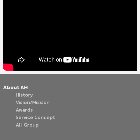
About AH
History
Vision/Mission
Awards
Service Concept
AH Group