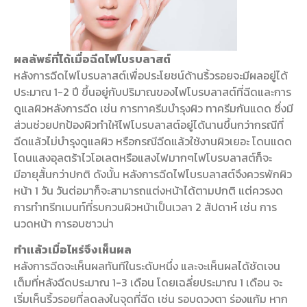
ผลลัพธ์ที่ได้เมื่อฉีดไฟโบรบลาสต์
หลังการฉีดไฟโบรบลาสต์เพื่อประโยชน์ด้านริ้วรอยจะมีผลอยู่ได้
ประมาณ 1-2 ปี ขึ้นอยู่กับปริมาณของไฟโบรบลาสต์ที่ฉีดและการ
ดูแลผิวหลังการฉีด เช่น การทาครีมบำรุงผิว ทาครีมกันแดด ซึ่งมี
ส่วนช่วยปกป้องผิวทำให้ไฟโบรบลาสต์อยู่ได้นานขึ้นกว่ากรณีที่
ฉีดแล้วไม่บำรุงดูแลผิว หรือกรณีฉีดแล้วใช้งานผิวเยอะ โดนแดด
โดนแสงอุลตร้าไวโอเลตหรือแสงไฟมากๆไฟโบรบลาสต์ก็จะ
มีอายุสั้นกว่าปกติ ดังนั้น หลังการฉีดไฟโบรบลาสต์จึงควรพักผิว
หน้า 1 วัน วันต่อมาก็จะสามารถแต่งหน้าได้ตามปกติ แต่ควรงด
การทำทรีทเมนท์ที่รบกวนผิวหน้าเป็นเวลา 2 สัปดาห์ เช่น การ
นวดหน้า การอบซาวน่า
ทำแล้วเมื่อไหร่จึงเห็นผล
หลังการฉีดจะเห็นผลทันทีในระดับหนึ่ง และจะเห็นผลได้ชัดเจน
เต็มที่หลังฉีดประมาณ 1-3 เดือน โดยเฉลี่ยประมาณ 1 เดือน จะ
เริ่มเห็นริ้วรอยที่ลดลงในจุดที่ฉีด เช่น รอบดวงตา ร่องแก้ม หาก