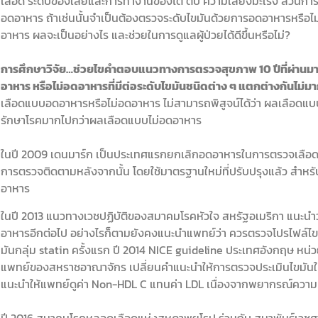
เลือด ระดับของเสียและการทำงานของไต ตับ ความเสี่ยงมะเร็ง ส่วนการต
อดอาหาร ถ้าเช่นนั้นจำเป็นต้องตรวจระดับไขมันด้วยการอดอาหารหรือ
อาหาร ผลจะเป็นอย่างไร และช่วยในการดูแลผู้ป่วยได้ดีขึ้นหรือไม่?
การศึกษาวิจัย…ช่วยไขคำตอบแนวทางการตรวจสุขภาพ
10 ปีที่ผ่าน
อาหาร หรือไม่อดอาหารที่มีต่อระดับไขมันชนิดต่าง ๆ แตกต่างกันไม่ม
เลือดแบบอดอาหารหรือไม่อดอาหาร ไม่สามารถพิสูจน์ได้ว่า ผลเลือดแ
รักษาโรคมากไปกว่าผลเลือดแบบไม่อดอาหาร
ในปี 2009 เดนมาร์ก เป็นประเทศแรกยกเลิกอดอาหารในการตรวจเลือดทั่
การตรวจติดตามหลังจากนั้น โดยใช้มาตรฐานใหม่ที่ปรับปรุงแล้ว สำห
อาหาร
ในปี 2013 แนวทางเวชปฏิบัติของสมาคมโรคหัวใจ สหรัฐอเมริกา แนะนำว
อาหารอีกต่อไป อย่างไรก็ตามยังคงแนะนำแพทย์ว่า ควรตรวจโปรไฟล์ไขม
มันกลุ่ม statin ครั้งแรก ปี 2014 NICE guideline ประเทศอังกฤษ 
แพทย์ของสหราชอาณาจักร เปลี่ยนคำแนะนำให้การตรวจประเมินไขมันใน
แนะนำให้แพทย์ดูค่า Non-HDL C แทนค่า LDL เนื่องจากพยากรณ์ความเส
ปี 2016 สมาคมโรคหลอดเลือดแห่งสหภาพยุโรป ร่วมกับ สมาพันธ์เวชศา