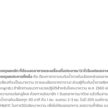
เหตุผลหลัก ที่ต้องงดอาหารและเครื่องดื่มประมาณ 12 ชั่วโมงก่อนเจาะเ
เหตุผลประการที่หนึ่ง
คือ ต้องการทราบระดับน้ำตาลในเลือดหลังอดอาหาร
เสี่ยงที่จะเป็นเบาหวาน (รายละเอียดจากตาราง) ส่วนผู้ที่ระดับน้ำตาลผิ
mg/dL) ถ้ายึดตามแนวทางเวชปฏิบัติสำหรับโรคเบาหวาน พ.ศ. 2560 
ความทนต่อกลูโคส ด้วยการนัดมาอีก 1 วันอดอาหารมาด้วย แล้วดื่มสา
น้ำตาลในเลือดทุก 30 นาที ถึง 1 ชม. จนครบ 2-3 ชม. ในปี 2011 องค์ก
HbA1C ในการวินิจฉัยเบาหวาน เพื่อไม่ต้องอดอาหาร ลดความซ้ำซ้อน และ