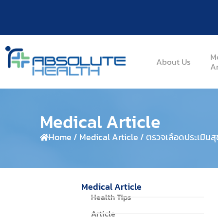
M
About Us
Ar
Medical Article
Home / Medical Article / ตรวจเลือดประเมินส
Medical Article
Health Tips
Article