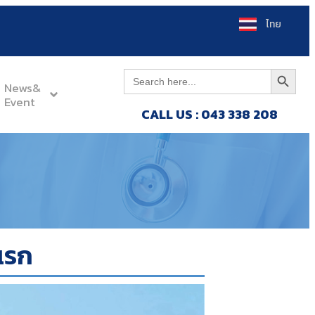
ไทย
Search Button
Search
for:
News&
Event
CALL US : 043 338 208
แรก