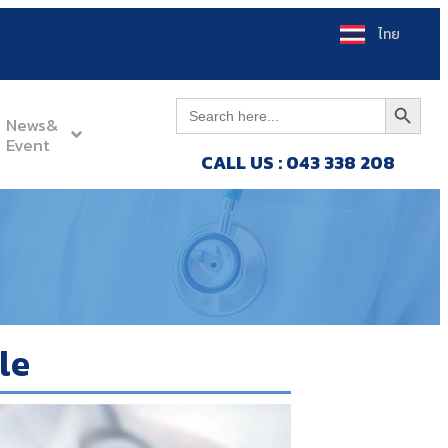
ไทย
Search Button
Search
for:
News&
Event
CALL US : 043 338 208
le