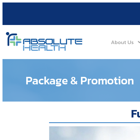
About Us
Package & Promotion
F