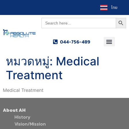
ไทย
Searc
Search
for:
044-756-489
หมวดหมู่:
Medical
Treatment
Medical Treatment
About AH
History
Vision/Mission