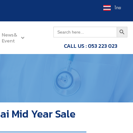
ไทย
Search
Search
for:
News&
Event
CALL US : 053 223 023
i Mid Year Sale