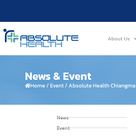
About Us
News & Event
Home / Event / Absolute Health Chiangmai
News
Event