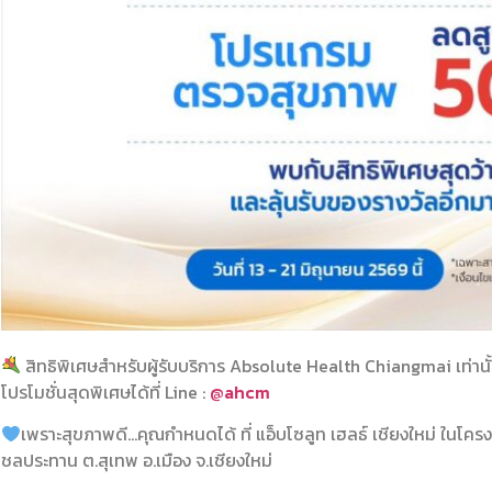
สิทธิพิเศษสำหรับผู้รับบริการ Absolute Health Chiangmai เท่านั้น
โปรโมชั่นสุดพิเศษได้ที่ Line :
@ahcm
เพราะสุขภาพดี…คุณกำหนดได้ ที่ แอ็บ​โซลูท​ เฮลธ์​ เชียงใหม่ ในโ
ชลประทาน​ ต.สุ​เทพ​ อ.เมือง​ จ.เชียงใหม่​