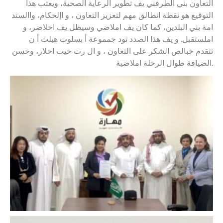
التعاون بني الطرفني يف تطوير الرعاية الصحية، ويعتب هذا
التوقيع هو نقطة انطالق مهم لتعزيز التعاون ، و اإلحکام، واالستد
امة بني البلدين، كما كان يف املاضي وسيظل يف احلاضر، و
املستقبل. و يف هذا الصدد تود جمموعة أ بسلوت هيلث أ ن
تتقدم خبالص الشكر على التعاون ، و ال رت حيب احلار، وحسن
الضيافة طوال الرحلة املاضية.