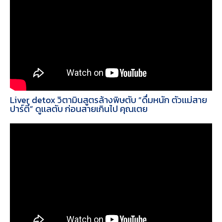
Liver detox วิตามินสูตรล้างพิษตับ “ดื่มหนัก ตัวเเม่สาย
ปาร์ตี้” ดูเเลตับ ก่อนสายเกินไป คุณเตย