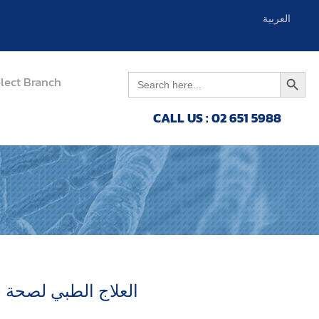
العربية
English
Search 
Search
lect Branch
for:
CALL US : 02 651 5988
العلاج الطبي لصحة ح