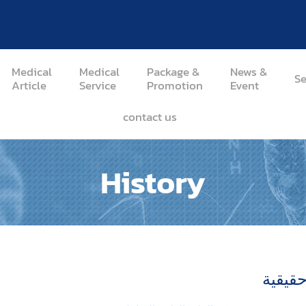
Medical
Medical
Package &
News &
Se
Article
Service
Promotion
Event
contact us
History
قيقية